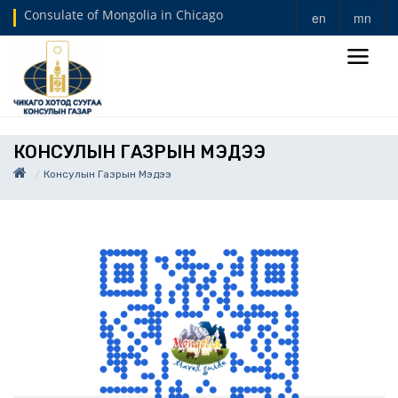
Consulate of Mongolia in Chicago
en
mn
КОНСУЛЫН ГАЗРЫН МЭДЭЭ
Консулын Газрын Мэдээ