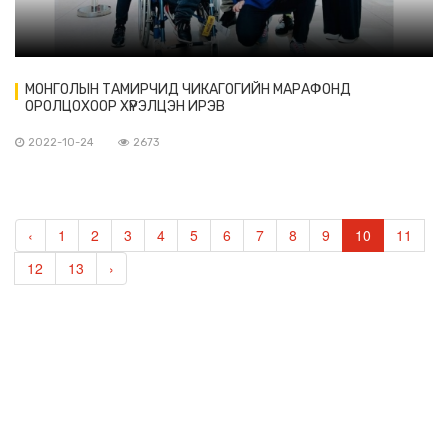
МОНГОЛЫН ТАМИРЧИД ЧИКАГОГИЙН МАРАФОНД
ОРОЛЦОХООР ХҮРЭЛЦЭН ИРЭВ
2022-10-24
2673
‹
1
2
3
4
5
6
7
8
9
10
11
12
13
›