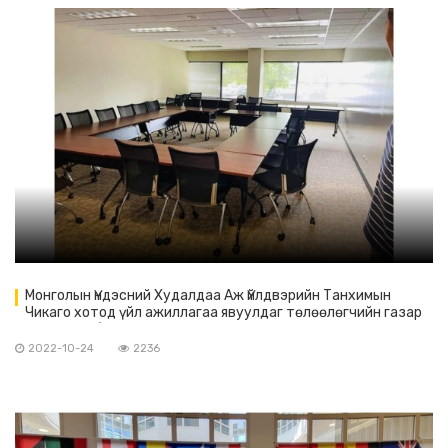
Монголын Үндэсний Худалдаа Аж Үйлдвэрийн Танхимын
Чикаго хотод үйл ажиллагаа явуулдаг төлөөлөгчийн газар
нь Монгол бизнес эрхлэгч нартаа танхимаараа үнэгүй
үйлчилж байна.
2022-10-24
2236