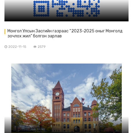
Монгол Улсын Засгийн газраас “2023-2025 оныг Монголд
зочлох жил” болгон зарлав
2022-11-15
2579