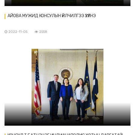
АЙОВА МУЖИД КОНСУЛЫН ҮЙЛЧИЛГЭЭ ҮЗҮҮЛНЭ
2022-11-05
2558