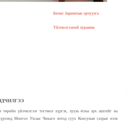
НДЧИЛГЭЭ
ээ төрийн үйлчилгээг тогтмол хүргэх, хууль ёсны эрх ашгийг
өд энэ хүрээнд Монгол Улсаас Чикаго хотод суух Консулын