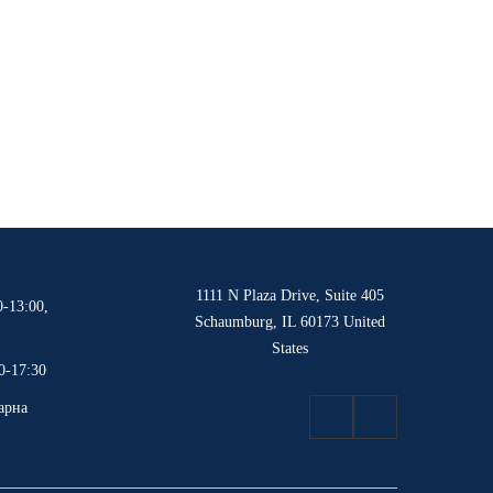
1111 N Plaza Drive, Suite 405
0-13:00,
Schaumburg, IL 60173 United
0
States
0-17:30
арна