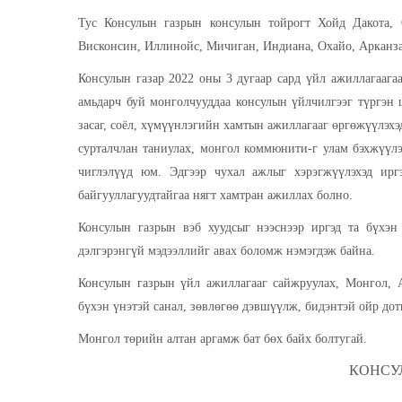
Тус Консулын газрын консулын тойрогт Хойд Дако
Миссури, Висконсин, Иллинойс, Мичиган, Индиана, Ох
Консулын газар 2022 оны 3 дугаар сард үйл ажи
багтдаг мужуудад амьдарч буй монголчууддаа ко
Монгол, Америкийн худалдаа, эдийн засаг, соёл, 
оруулахыг зорин ажиллаж байна. Монгол Улсаа илүү
нь мөн Консулын газрын зүгээс тэргүүлэх ач холбогд
иргэд, төрийн бус байгууллагууд, бизнес эрхлэгчд
болно.
Консулын газрын вэб хуудсыг нээснээр иргэд та 
талаарх дэлгэрэнгүй мэдээллийг авах боломж нэмэг
Консулын газрын үйл ажиллагааг сайжруулах, Мон
талаар та бүхэн үнэтэй санал, зөвлөгөө дэвшүүлж, би
Монгол төрийн алтан аргамж бат бөх байх болтугай
.
КОНСУ