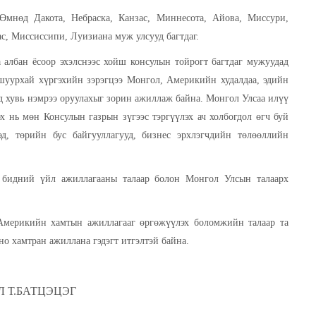
та, Өмнөд Дакота, Небраска, Канзас, Миннесота, Айова,
айо, Арканзас, Миссиссипи, Луизиана муж улсууд багтдаг.
ллагаагаа албан ёсоор эхэлснээс хойш консулын тойрогт
нсулын үйлчилгээг түргэн шуурхай хүргэхийн зэрэгцээ
хүмүүнлэгийн хамтын ажиллагааг өргөжүүлэхэд хувь нэмрээ
 сурталчлан таниулах, монгол коммюнити-г улам бэхжүүлэх
ол өгч буй чиглэлүүд юм. Эдгээр чухал ажлыг хэрэгжүүлэхэд
ийн төлөөллийн байгууллагуудтайгаа нягт хамтран ажиллах
бүхэн бидний үйл ажиллагааны талаар болон Монгол Улсын
дэж байна.
гол, Америкийн хамтын ажиллагааг өргөжүүлэх боломжийн
дэнтэй ойр дотно хамтран ажиллана гэдэгт итгэлтэй байна.
Л Т.БАТЦЭЦЭГ