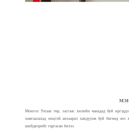
МЭ
Монгол Улсын төр, засгаас хилийн чанадад буй иргэдд
нь хамгаалахад онцгой анхаарал хандуулж буй бөгө
газрыг нээх шийдвэрийг гаргасан билээ.