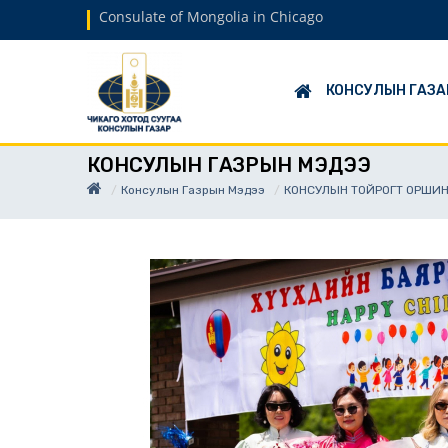
Consulate of Mongolia in Chicago
КОНСУЛЫН ГАЗА
КОНСУЛЫН ГАЗРЫН МЭДЭЭ
Консулын Газрын Мэдээ
КОНСУЛЫН ТОЙРОГТ ОРШИН 