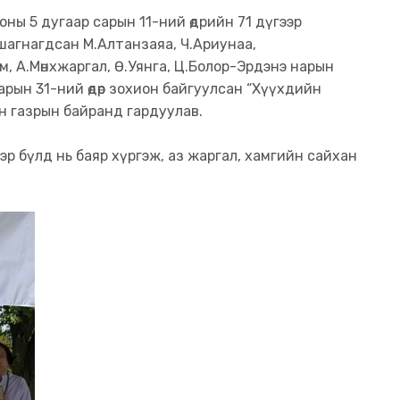
оны 5 дугаар сарын 11-ний өдрийн 71 дүгээр
 шагнагдсан М.Алтанзаяа, Ч.Ариунаа,
, А.Мөнхжаргал, Ө.Уянга, Ц.Болор-Эрдэнэ нарын
арын 31-ний өдөр зохион байгуулсан “Хүүхдийн
н газрын байранд гардуулав.
эр бүлд нь баяр хүргэж, аз жаргал, хамгийн сайхан