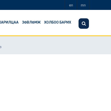
en
mn
 ХАРИЛЦАА
ЗӨВЛӨМЖ
ХОЛБОО БАРИХ
В