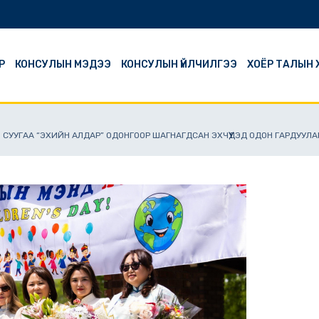
Р
КОНСУЛЫН МЭДЭЭ
КОНСУЛЫН ҮЙЛЧИЛГЭЭ
ХОЁР ТАЛЫН
СУУГАА “ЭХИЙН АЛДАР” ОДОНГООР ШАГНАГДСАН ЭХЧҮҮДЭД ОДОН ГАРДУУЛА