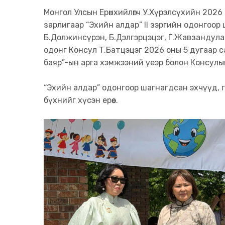
Монгол Улсын Ерөнхийлөгч У.Хүрэлсүхийн 2026 
зарлигаар “Эхийн алдар” II зэргийн одонгоор
Б.Должинсүрэн, Б.Дэлгэрцэцэг, Г.Жавзандулам
одонг Консул Т.Батцэцэг 2026 оны 5 дугаар с
баяр”-ын арга хэмжээний үеэр болон Консулы
“Эхийн алдар” одонгоор шагнагдсан эхчүүд, г
бүхнийг хүсэн ерөөе.