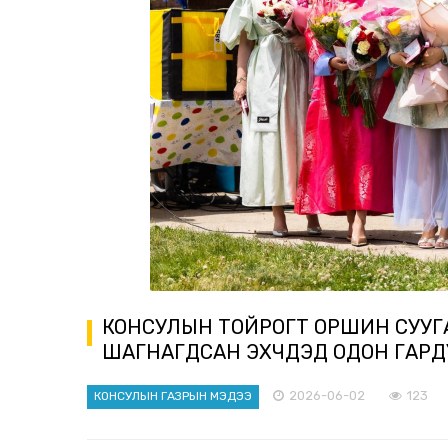
КОНСУЛЫН ТОЙРОГТ ОРШИН СУУГ
ШАГНАГДСАН ЭХЧҮҮДЭД ОДОН ГАР
2026-06-02
123
КОНСУЛЫН ГАЗРЫН МЭДЭЭ