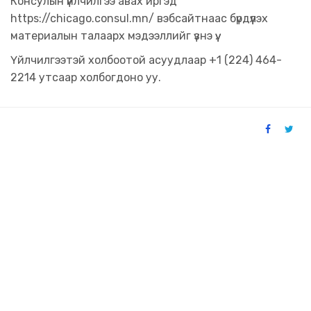
Консулын үйлчилгээ авах иргэд
https://chicago.consul.mn/ вэбсайтнаас бүрдүүлэх
материалын талаарх мэдээллийг үзнэ үү.
Үйлчилгээтэй холбоотой асуудлаар +1 (224) 464-
2214 утсаар холбогдоно уу.