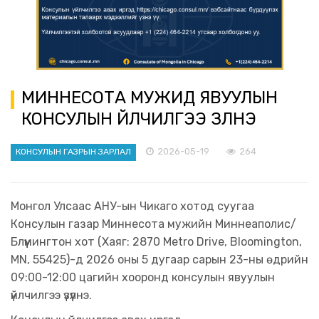
МИННЕСОТА МУЖИД ЯВУУЛЫН
КОНСУЛЫН ҮЙЛЧИЛГЭЭ ҮЗҮҮЛНЭ
2026-05-19
264
КОНСУЛЫН ГАЗРЫН ЗАРЛАЛ
Монгол Улсаас АНУ-ын Чикаго хотод суугаа
Консулын газар Миннесота мужийн Миннеаполис/
Блүүмингтон хот (Хаяг: 2870 Metro Drive, Bloomington,
MN, 55425)-д 2026 оны 5 дугаар сарын 23-ны өдрийн
09:00-12:00 цагийн хооронд консулын явуулын
үйлчилгээ үзүүлнэ.