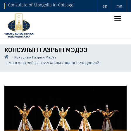
Consulate of Mongolia in Chicago
en
mn
КОНСУЛЫН ГАЗРЫН МЭДЭЭ
Консулын Газрын Мэдээ
МОНГОЛ ӨВ СОЁЛЫГ СУРТАЛЧЛАХ ӨДӨРЛӨГТ ОРОЛЦООРОЙ