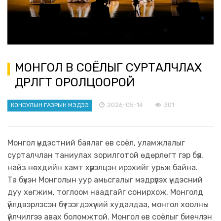
МОНГОЛ ӨВ СОЁЛЫГ СУРТАЛЧЛАХ
ӨДӨРЛӨГТ ОРОЛЦООРОЙ
2026-05-14
301
КОНСУЛЫН ГАЗРЫН МЭДЭЭ
Монгол үндэстний баялаг өв соёл, уламжлалыг
сурталчлан таниулах зорилготой өдөрлөгт гэр бүл,
найз нөхдийн хамт хүрэлцэн ирэхийг урьж байна.
Та бүхэн Монголын уур амьсгалыг мэдрүүлэх үндэсний
дуу хөгжим, тоглоом наадгайг сонирхож, Монголд
үйлдвэрлэсэн бүтээгдэхүүний худалдаа, монгол хоолны
үйлчилгээ авах боломжтой. Монгол өв соёлыг биечлэн