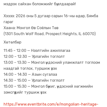
мэдрэх сайхан боломжийг бүү алдаарай!
Хэзээ: 2026 оны 5 дугаар сарын 16-ны өдөр, Бямба
гараг
Хаана: Монгол Өв Соёлын Төв
(1301 South Wolf Road, Prospect Heights, IL 60070)
Хөтөлбөр
11:45 – 12:00 — Нээлтийн ажиллагаа
12:00 – 12:30 — Урлагийн тоглолт
13:00 – 13:30 — Монгол үндэсний уламжлалт тоглоом
наадгай тоглох, туршиж үзэх
14:00 – 14:30 — Азын сугалаа
14:30 – 15:00 — Урлагийн тоглолт
15:00 – 15:30 — Монгол бүжиг, үндэсний хөгжмийн
зэмсгүүдийг туршиж үзэх
https://www.eventbrite.com/e/mongolian-heritage-