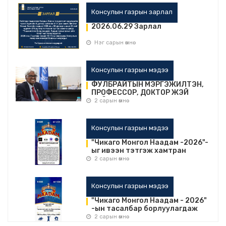
Консулын газрын зарлал
2026.06.29 Зарлал
Нэг сарын өмнө
Консулын газрын мэдээ
ФУЛБРАЙТЫН МЭРГЭЖИЛТЭН,
ПРОФЕССОР, ДОКТОР ЖЭЙ
НЭЙТАНЫ ЛЕКЦЭНД ОРОЛЦОНО
2 сарын өмнө
УУ
Консулын газрын мэдээ
"Чикаго Монгол Наадам -2026"-
ыг ивээн тэтгэж хамтран
ажиллана уу.
2 сарын өмнө
Консулын газрын мэдээ
"Чикаго Монгол Наадам - 2026"
-ын тасалбар борлуулагдаж
эхэллээ
2 сарын өмнө