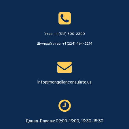
ТӨВИЙН ТАМИРЧИД ОЛОН
УЛСЫН ТЭМЦЭЭНД
5 сарын өмнө
АМЖИЛТТАЙ ОРОЛЦЛОО
Утас: +1 (312) 300-2300
Шуурхай утас: +1 (224) 464-2214
info@mongolianconsulate.us
Даваа-Баасан: 09:00-13:00, 13:30-15:30